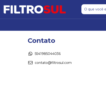
Contato
5541985044036
contato@filtrosul.com